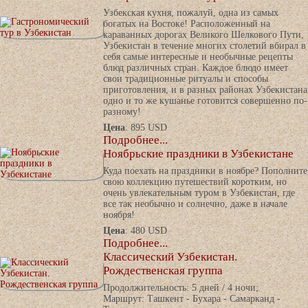
Узбекская кухня, пожалуй, одна из самых
богатых на Востоке! Расположенный на
караванных дорогах Великого Шелкового Пути,
Узбекистан в течение многих столетий вбирал в
себя самые интересные и необычные рецепты
блюд различных стран. Каждое блюдо имеет
свои традиционные ритуалы и способы
приготовления, и в разных районах Узбекистана
одно и то же кушанье готовится совершенно по-
разному!
Цена
: 895 USD
Подробнее...
Ноябрьские праздники в Узбекистане
Куда поехать на праздники в ноябре? Пополните
свою коллекцию путешествий коротким, но
очень увлекательным туром в Узбекистан, где
все так необычно и солнечно, даже в начале
ноября!
Цена
: 480 USD
Подробнее...
Классический Узбекистан.
Рождественская группа
Продолжительность: 5 дней / 4 ночи;
Маршрут: Ташкент - Бухара - Самарканд -