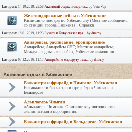
Last post:
14.10.2018, 23:58
Активный отдых и спортив...
by VeterVop
Железнодорожные рейсы в Узбекистане
Расписание поездов по Узбекистану (Местное сообщение,
cо станций города Ташкента). Справки.
Last post:
16.01.2019, 11:23
Бухару и Хиву связал пря...
by
dmitriy
Авиарейсы, расписание, бронирование
Авиарейсы; Авиарейсы СНГ; Местные авиарейсы;
Международные авиарейсы; Узбекские авиалинии
Last post:
07.12.2016, 11:17
Авиарейс по маршруту Таш...
by
dmitriy
Активный отдых в Узбекистане
Бэккантри и фрирайд в Чимгане. Узбекистан
Возможности бэккантри и фрирайда в Чимгане и
Бельдерсае
Альплагерь Чимган
«Альплагерь Чимган». Описание круглогодичного
альпинистского мероприятия.
Бэккантри и фрирайд в Бельдерсае. Узбекистан