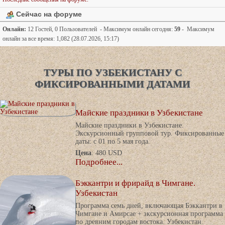
Сейчас на форуме
Онлайн:
12 Гостей, 0 Пользователей - Максимум онлайн сегодня:
59
- Максимум
онлайн за все время: 1,082 (28.07.2026, 15:17)
ТУРЫ ПО УЗБЕКИСТАНУ С
ФИКСИРОВАННЫМИ ДАТАМИ
Майские праздники в Узбекистане
Майские праздники в Узбекистане.
Экскурсионный групповой тур. Фиксированные
даты: с 01 по 5 мая года.
Цена
: 480 USD
Подробнее...
Бэккантри и фрирайд в Чимгане.
Узбекистан
Программа семь дней, включающая Бэккантри в
Чимгане и Амирсае + зкскурсионная программа
по древним городам востока. Узбекистан.