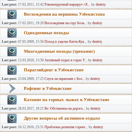
Last post:
17.02.2011, 15:42
Рекомендуемый маршрут «Х...
by
dmitriy
Восхождения на вершины Узбекистана
Last post:
17.02.2011, 19:29
Восхождения на гору Боль...
by
dmitriy
Однодневные походы
Last post:
07.05.2009, 15:56
Поход в ущелье Катта-Кук...
by
dmitriy
Многодневные походы (треккинг)
Last post:
12.03.2020, 13:59
Активный отдых в горах У...
by
dmitriy
Парагляйдинг в Узбекистане
Last post:
23.04.2009, 17:25
Спуск на параплане с Бол...
by
dmitriy
Рафтинг в Узбекистане
Катание на горных лыжах в Узбекистане
Last post:
28.03.2017, 18:21
Re: Обстановка на дорога...
by
dmitriy
Другие вопросы об активном отдыхе
Last post:
16.12.2016, 23:51
Проблемы развития горног...
by
dmitriy