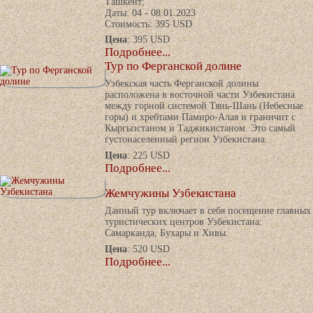
Ташкент;
Даты: 04 - 08.01.2023
Стоимость: 395 USD
Цена
: 395 USD
Подробнее...
Тур по Ферганской долине
Узбекская часть Ферганской долины
расположена в восточной части Узбекистана
между горной системой Тянь-Шань (Небесные
горы) и хребтами Памиро-Алая и граничит с
Кыргызстаном и Таджикистаном. Это самый
густонаселенный регион Узбекистана.
Цена
: 225 USD
Подробнее...
Жемчужины Узбекистана
Данный тур включает в себя посещение главных
туристических центров Узбекистана:
Самарканда, Бухары и Хивы.
Цена
: 520 USD
Подробнее...