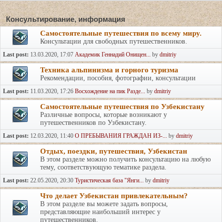
Консультирование, информация
Самостоятельные путешествия по всему миру.
Консультации для свободных путешественников.
Last post:
13.03.2020, 17:07
Академик Геннадий Онищен...
by
dmitriy
Техника альпинизма и горного туризма
Рекомендации, пособия, фотографии, консультации
Last post:
11.03.2020, 17:26
Восхождение на пик Разде...
by
dmitriy
Самостоятельные путешествия по Узбекистану
Различные вопросы, которые возникают у
путешественников по Узбекистану.
Last post:
12.03.2020, 11:40
О ПРЕБЫВАНИЯ ГРАЖДАН ИЗ-...
by
dmitriy
Отдых, поездки, путешествия, Узбекистан
В этом разделе можно получить консультацию на любую
тему, соответствующую тематике раздела.
Last post:
22.05.2020, 20:30
Туристическая база "Янги...
by
dmitriy
Что делает Узбекистан привлекательным?
В этом разделе вы можете задать вопросы,
представляющие наибольший интерес у
путешественников.