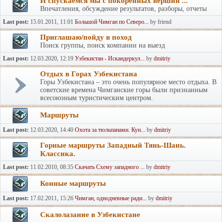
И спускаемся мы с покоренных вершин ...
Впечатления, обсуждение результатов, разборы, отчеты
Last post:
15.01.2011, 11:01
Большой Чимган по Северо...
by friend
Приглашаю/пойду в поход
Поиск группы, поиск компании на выезд
Last post:
12.03.2020, 12:19
Узбекистан - Искандеркул...
by
dmitriy
Отдых в Горах Узбекистана
Горы Узбекистана – это очень популярное место отдыха. В
советские времена Чимганские горы были признанным
всесоюзным туристическим центром.
Маршруты
Last post:
12.03.2020, 14:40
Охота за тюльпанами. Кун...
by
dmitriy
Горные маршруты Западный Тянь-Шань.
Классика.
Last post:
11.02.2010, 08:35
Скачать Схему западного ...
by
dmitriy
Конные маршруты
Last post:
17.02.2011, 15:26
Чимган, однодневные ради...
by
dmitriy
Скалолазание в Узбекистане