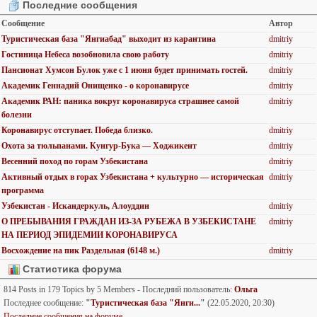
Последние сообщения
Сообщение
Автор
Туристическая база "Янгиабад" выходит из карантина
dmitriy
Гостиница Небеса возобновила свою работу
dmitriy
Пансионат Хумсон Булок уже с 1 июня будет принимать гостей.
dmitriy
Академик Геннадий Онищенко - о коронавирусе
dmitriy
Академик РАН: паника вокруг коронавируса страшнее самой
dmitriy
болезни
Коронавирус отступает. Победа близко.
dmitriy
Охота за тюльпанами. Кунгур-Бука — Ходжикент
dmitriy
Весенний поход по горам Узбекистана
dmitriy
Активный отдых в горах Узбекистана + культурно — историческая
dmitriy
программа
Узбекистан - Искандеркуль, Алоуддин
dmitriy
О ПРЕБЫВАНИЯ ГРАЖДАН ИЗ-ЗА РУБЕЖА В УЗБЕКИСТАНЕ
dmitriy
НА ПЕРИОД ЭПИДЕМИИ КОРОНАВИРУСА
Восхождение на пик Раздельная (6148 м.)
dmitriy
Статистика форума
814 Posts in 179 Topics by 5 Members - Последний пользователь:
Ольга
Последнее сообщение:
"
Туристическая база "Янги...
"
(22.05.2020, 20:30)
Последние сообщения на форуме.