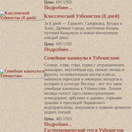
Цена
: 695 USD
Подробнее...
Классический Узбекистан (8 дней)
За 8 дней — Ташкент, Самарканд, Бухара и
Хива. Древние города, восточные базары,
пустыня Кызылкум и новые впечатления
каждый день!.
Цена
: 695 USD
Подробнее...
Семейные каникулы в Узбекистане
Солнце, пляж, горы, парки с аттракционами,
аквапарки, вкуснейшая еда, свежие овощи и
фрукты, познавательные мастер-классы,
минимум переездов и ожившие экскурсы в
историю и культуру Востока - вот что такое
семейные каникулы в Узбекистане. Летние
месяцы пахнут здесь свежесорванными
помидорами, арбузами и дынями, горными
травами и прохладой Чарвакского
водохранилища, шашлыком и пряным ароматом
редких специй.
Цена
: 485 USD
Подробнее...
Гастрономический тур в Узбекистан