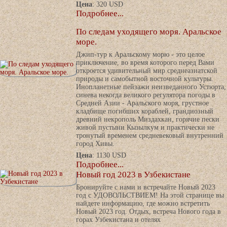
Цена
: 320 USD
Подробнее...
По следам уходящего моря. Аральское
море.
Джип-тур к Аральскому морю - это целое
приключение, во время которого перед Вами
откроется удивительный мир среднеазиатской
природы и самобытной восточной культуры.
Инопланетные пейзажи неизведанного Устюрта,
синева некогда великого регулятора погоды в
Средней Азии - Аральского моря, грустное
кладбище погибших кораблей, грандиозный
древний некрополь Миздахкан, горячие пески
живой пустыни Кызылкум и практически не
тронутый временем средневековый внутренний
город Хивы.
Цена
: 1130 USD
Подробнее...
Новый год 2023 в Узбекистане
Бронируйте с нами и встречайте Новый 2023
год с УДОВОЛЬСТВИЕМ! На этой странице вы
найдете информацию, где можно встретить
Новый 2023 год. Отдых, встреча Нового года в
горах Узбекистана и отелях