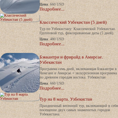
Цена
: 660 USD
Подробнее...
Классический Узбекистан (5 дней)
Тур по Узбекистану: Классический Узбекистан.
Групповой тур, фиксированные даты (5 дней).
Цена
: 480 USD
Подробнее...
Бэккантри и фрирайд в Амирсае.
Узбекистан
Программа семь дней, включающая Бэккантри в
Чимгане и Амирсае + зкскурсионная программа
по древним городам востока. Узбекистан
Цена
: 660 USD
Подробнее...
Тур на 8 марта. Узбекистан
Праздничный весенний тур, включающий в себя
посещение двух самых знаменитых городов
Узбекистана.